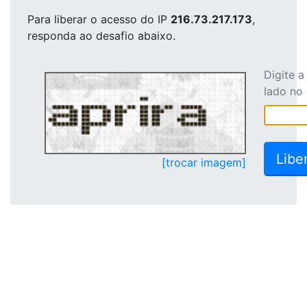
Para liberar o acesso
do IP
216.73.217.173
,
responda ao desafio abaixo.
Digite 
lado no
[trocar imagem]